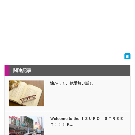
関連記事
懐かしく、他愛無い話し
Ｗelcome to the ＩＺＵＲＯ ＳＴＲＥＥ
Ｔ！！！ K…