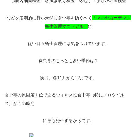
①腸内細菌検査 ②拭き取り検査 ③包丁・まな板細菌検査
などを定期的に行い未然に食中毒を防ぐべく
「マルヤガーデンズ
衛生管理マニュアル」
に
従い日々衛生管理には気をつけています。
食虫毒のもっとも多い季節は？
実は、冬11月から12月です。
食中毒の原因第１位であるウィルス性食中毒（特にノロウイル
ス）がこの時期
に最も発生するからです。