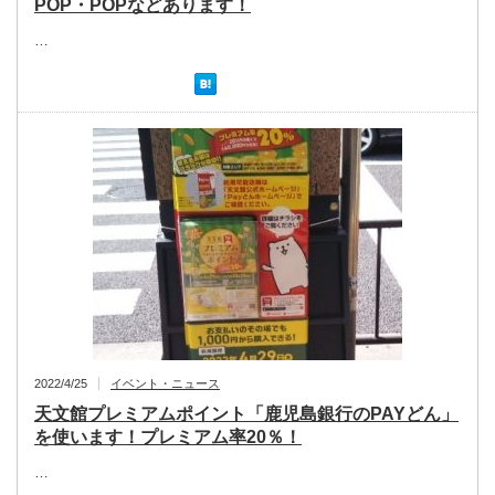
POP・POPなどあります！
…
2022/4/25
イベント・ニュース
天文館プレミアムポイント「鹿児島銀行のPAYどん」
を使います！プレミアム率20％！
…