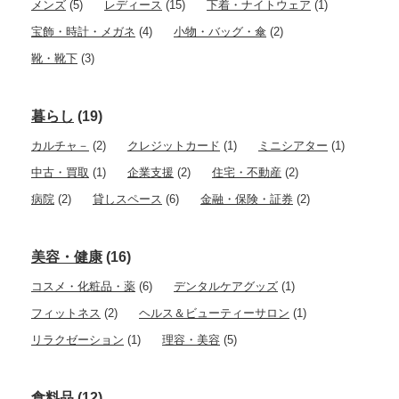
メンズ
(5)
レディース
(15)
下着・ナイトウェア
(1)
宝飾・時計・メガネ
(4)
小物・バッグ・傘
(2)
靴・靴下
(3)
暮らし
(19)
カルチャ－
(2)
クレジットカード
(1)
ミニシアター
(1)
中古・買取
(1)
企業支援
(2)
住宅・不動産
(2)
病院
(2)
貸しスペース
(6)
金融・保険・証券
(2)
美容・健康
(16)
コスメ・化粧品・薬
(6)
デンタルケアグッズ
(1)
フィットネス
(2)
ヘルス＆ビューティーサロン
(1)
リラクゼーション
(1)
理容・美容
(5)
食料品
(12)