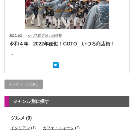
2022/1/3
いづろ商店街 お得情報
令和４年 2022年始動！GOTO いづろ商店街！
…
トップページに戻る
ジャンル別に探す
グルメ
(9)
イタリアン
(1)
カフェ・スィーツ
(2)