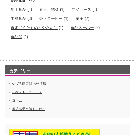
加工食品
(1)
弁当・総菜
(1)
生ジュース
(1)
生鮮食品
(3)
茶・コーヒー
(1)
菓子
(2)
青果（くだもの・やさい）
(1)
食品スーパー
(2)
食品卸
(1)
カテゴリー
いづろ商店街 お得情報
イベント・ニュース
コラム
鹿児島天文館まちゼミ