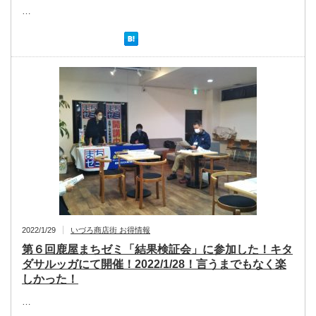
…
2022/1/29
いづろ商店街 お得情報
第６回鹿屋まちゼミ「結果検証会」に参加した！キタ
ダサルッガにて開催！2022/1/28！言うまでもなく楽
しかった！
…