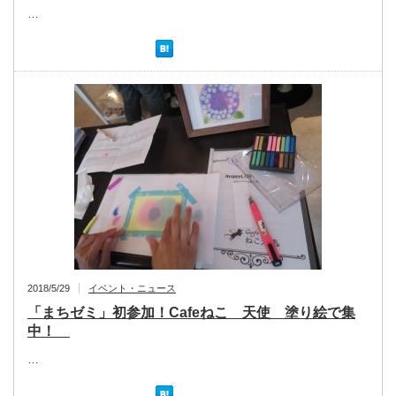
…
2018/5/29
イベント・ニュース
「まちゼミ」初参加！Cafeねこ 天使 塗り絵で集
中！
…