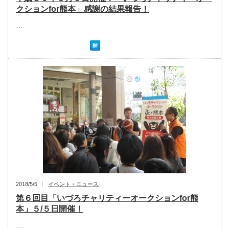
クションfor熊本」感謝の結果報告！
…
2018/5/5
イベント・ニュース
第６回目「いづろチャリティーオークションfor熊
本」５/５日開催！
…