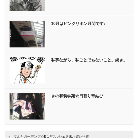
10月はピンクリボン月間です♪
私事ながら、私ごとでもないこと。続き。
きの和装学苑☆日替り帯結び
マルヤガーデンズ☆B１Fマルシェ週末お買い得市