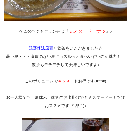
ミスタードーナツ
今回のもぐもぐランチは『
』♪
鶏野菜涼風麺
と飲茶をいただきました☆
暑い夏・・・食欲のない夏にもスルッと食べやすいのが魅力！！
飲茶もモチモチして美味しいですよ♪
このボリュームで
￥６９０
もお得です(#^^#)
お一人様でも、夏休み…家族のお出掛けでもミスタードーナツは
おススメです( *´艸｀)♪