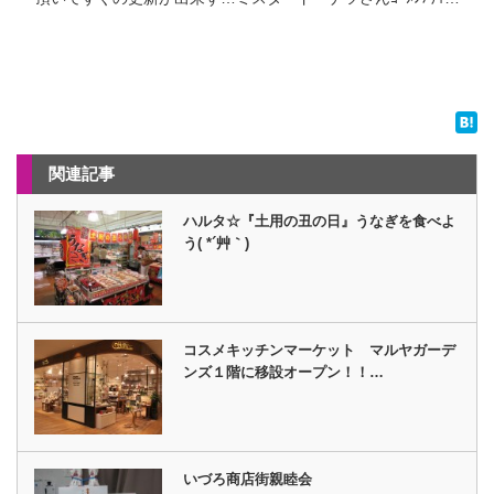
関連記事
ハルタ☆『土用の丑の日』うなぎを食べよ
う( *´艸｀)
コスメキッチンマーケット マルヤガーデ
ンズ１階に移設オープン！！…
いづろ商店街親睦会