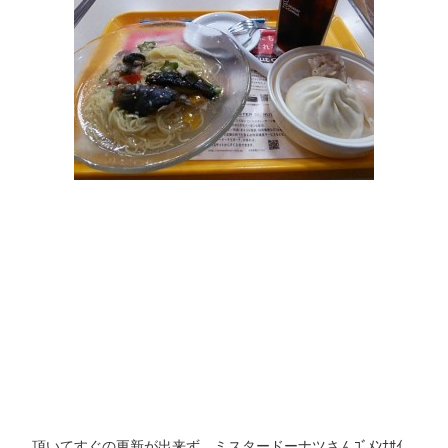
頂いてすぐの更新が出来ず…ミスタードーナツさんｺﾞﾒﾝﾅｻｲ…