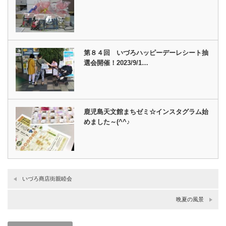
第８４回 いづろハッピーデーレシート抽
選会開催！2023/9/1…
鹿児島天文館まちゼミ☆インスタグラム始
めました～(^^♪
いづろ商店街親睦会
晩夏の風景