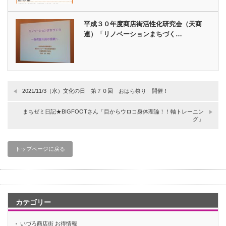
平成３０年度商店街活性化研究会（天商
連）「リノベーションまちづく…
2021/11/3（水）文化の日 第７０回 おはら祭り 開催！
まちゼミ日記★BIGFOOTさん「目からウロコ身体理論！！軸トレーニン
グ」
トップページに戻る
カテゴリー
いづろ商店街 お得情報