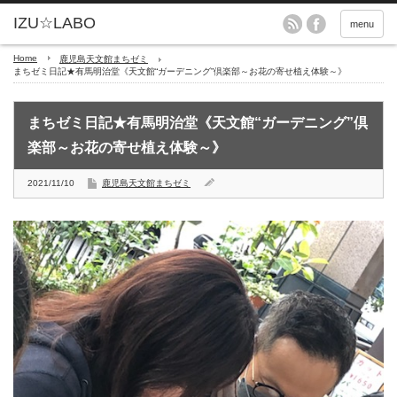
menu
Home
鹿児島天文館まちゼミ
まちゼミ日記★有馬明治堂《天文館“ガーデニング”倶楽部～お花の寄せ植え体験～》
まちゼミ日記★有馬明治堂《天文館“ガーデニング”倶
楽部～お花の寄せ植え体験～》
2021/11/10
鹿児島天文館まちゼミ