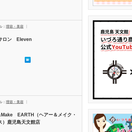
ル：
理容・美容
ロン Eleven
ル：
理容・美容
r&Make EARTH（ヘアー＆メイク・
ス）鹿児島天文館店