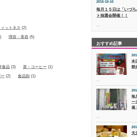
2015-10-10
毎月１５日は「いづろ
ト抽選会開催！！
…
フィットネス
(2)
)
理容・美容
(5)
おすすめ記事
201
本
館
鮮食品
(3)
茶・コーヒー
(1)
パー
(2)
食品卸
(1)
…
201
毎
ー
催
…
201
天