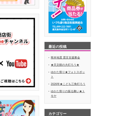
最近の投稿
熊本地震 震災支援募金
★天文館の大灯ろう★
ゆかた祭り★フォトスポッ
ト
2026年★こども三角灯ろう
ゆかた祭りの振る舞い★ト
モヤ
カテゴリー