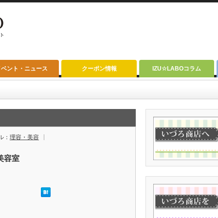
イベント・ニュース
クーポン情報
IZU☆LABOコラム
ル：
理容・美容
美容室