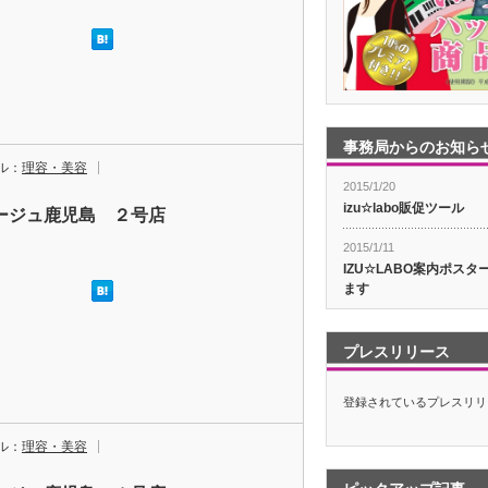
事務局からのお知ら
ル：
理容・美容
2015/1/20
izu☆labo販促ツール
ージュ鹿児島 ２号店
2015/1/11
IZU☆LABO案内ポス
ます
プレスリリース
登録されているプレスリリ
ル：
理容・美容