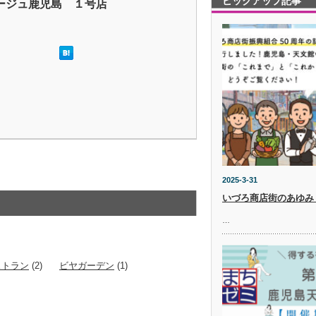
ピックアップ記事
ージュ鹿児島 １号店
2025-3-31
いづろ商店街のあゆみ
…
ストラン
(2)
ビヤガーデン
(1)