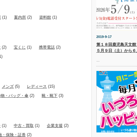
所
(1)
案内所
(2)
資料館
(1)
2019-9-17
第１８回鹿児島天文館
設
(2)
宝くじ
(1)
携帯電話
(2)
５月９日（土）から６
1)
…
メンズ
(5)
レディース
(15)
小物・バッグ・傘
(2)
靴・靴下
(3)
ー
(1)
中古・買取
(1)
企業支援
(2)
融・保険・証券
(2)