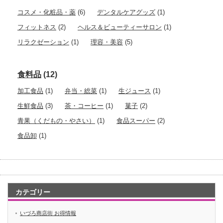
コスメ・化粧品・薬
(6)
デンタルケアグッズ
(1)
フィットネス
(2)
ヘルス＆ビューティーサロン
(1)
リラクゼーション
(1)
理容・美容
(5)
食料品
(12)
加工食品
(1)
弁当・総菜
(1)
生ジュース
(1)
生鮮食品
(3)
茶・コーヒー
(1)
菓子
(2)
青果（くだもの・やさい）
(1)
食品スーパー
(2)
食品卸
(1)
カテゴリー
いづろ商店街 お得情報