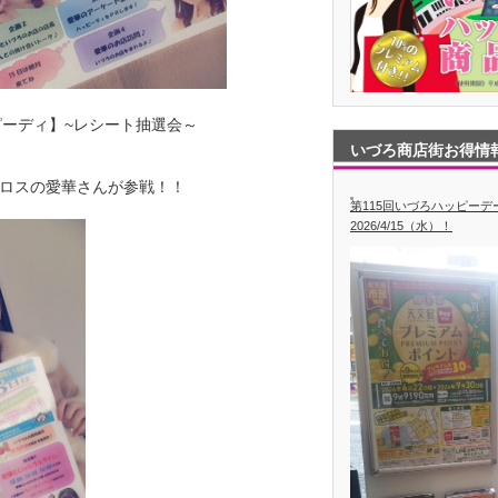
ーディ】~レシート抽選会～
いづろ商店街お得情
ロスの愛華さんが参戦！！
第115回いづろハッピー
2026/4/15（水）！