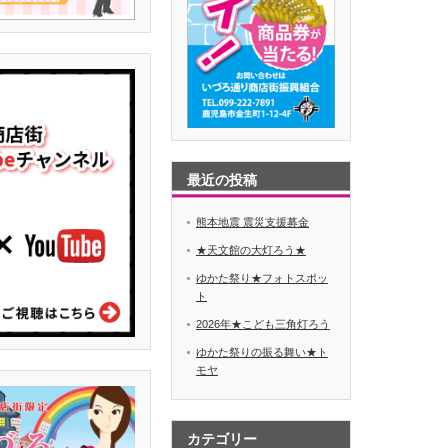
最近の投稿
熊本地震 震災支援募金
★天文館の大灯ろう★
ゆかた祭り★フォトスポッ
ト
2026年★こども三角灯ろう
ゆかた祭りの振る舞い★ト
モヤ
カテゴリー