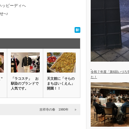
ハッピーディへ
せ~♪
令和７年度「第6回いづろ
た！
*
「ラコステ」 お
天文館に「そらの
馴染のブランドで
まちほいくえん」
人気です。
開園！！
吉祥寺の春 1980年