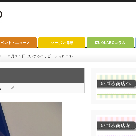
イベント・ニュース
クーポン情報
IZU☆LABOコラム
２月１５日はいづろハッピーディ(*^^*)♪
ス