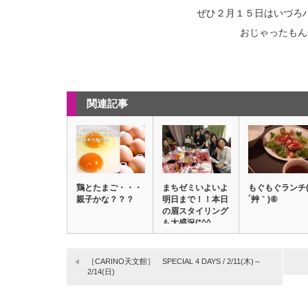
ぜひ２月１５日はいづろ
おじゃったもん
関連記事
鶏とたまご・・・
まちゼミいよいよ
もぐもぐランチ( 
親子かな？？？
明日まで！！本日
´艸｀)⑥
の眉スタイリング
も大盛況(*^^…
［CARINO天文館］ SPECIAL 4 DAYS / 2/11(木)～
2/14(日)