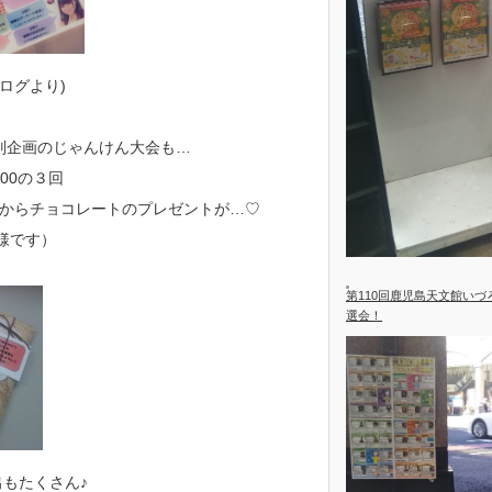
ログより)
別企画のじゃんけん大会も…
6：00の３回
からチョコレートのプレゼントが…♡
様です）
第110回鹿児島天文館い
選会！
もたくさん♪