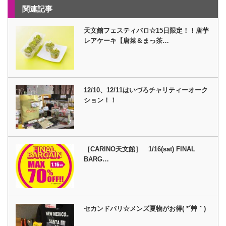
関連記事
天文館フェスティバロ☆15日限定！！唐芋
レアケーキ【唐菜＆まっ茶…
12/10、12/11はいづろチャリティーオーク
ション！！
［CARINO天文館］ 1/16(sat) FINAL
BARG…
セカンドパリ☆メンズ夏物がお得( *´艸｀)