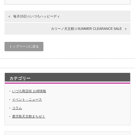
毎月15日☆いづろハッピーディ
カリーノ天文館☆SUMMER CLEARANCE SALE
トップページに戻る
カテゴリー
いづろ商店街 お得情報
イベント・ニュース
コラム
鹿児島天文館まちゼミ