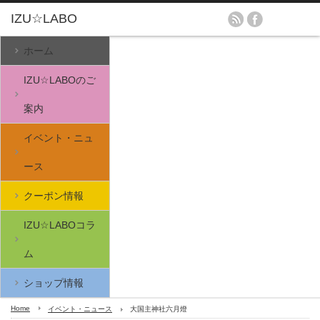
ホーム
IZU☆LABOのご
案内
イベント・ニュ
ース
クーポン情報
IZU☆LABOコラ
ム
ショップ情報
Home
イベント・ニュース
大国主神社六月燈