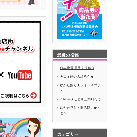
最近の投稿
熊本地震 震災支援募金
★天文館の大灯ろう★
ゆかた祭り★フォトスポッ
ト
2026年★こども三角灯ろう
ゆかた祭りの振る舞い★ト
モヤ
カテゴリー