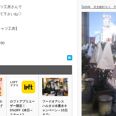
ャツ工房さんで
2025年 天文館灯ろう 
て下さいね♡
 シャツ工房】
290
☆
ロフトアプリユー
フードオアシス
げ
ザー限定！
ハルタ☆水素水キ
5%OFF《本日～
ャンペーン～15日
スタート》
まで♪