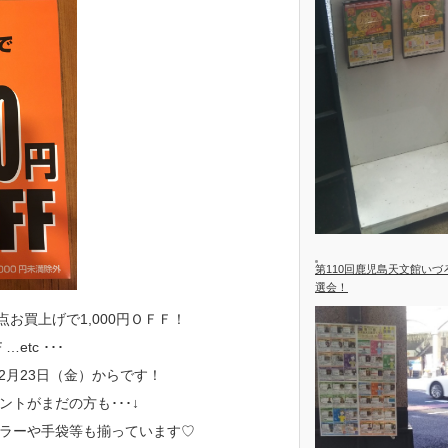
第110回鹿児島天文館い
選会！
点お買上げで1,000円ＯＦＦ！
etc ･･･
2月23日（金）からです！
トがまだの方も･･･↓
ラーや手袋等も揃っています♡