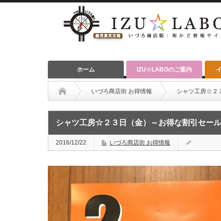
ホーム
IZU☆LABOのご案内
いづろ商店街 お得情報
シャツ工房☆２
シャツ工房☆２３日（金）～お得な割引セール
2016/12/22
いづろ商店街 お得情報