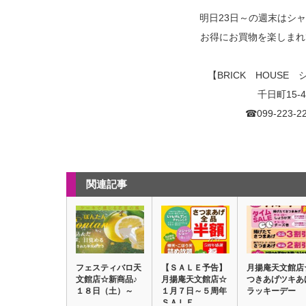
明日23日～の週末はシ
お得にお買物を楽しまれ
【BRICK HOUSE
千日町15-4
☎099-223-2
関連記事
フェスティバロ天
【ＳＡＬＥ予告】
月揚庵天文館店
文館店☆新商品♪
月揚庵天文館店☆
つきあげツキあ
１８日（土）～
１月７日～５周年
ラッキーデー
ＳＡＬＥ