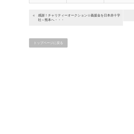
感謝！チャリティーオークション☆義援金を日本赤十字
社～熊本へ・・・
トップページに戻る