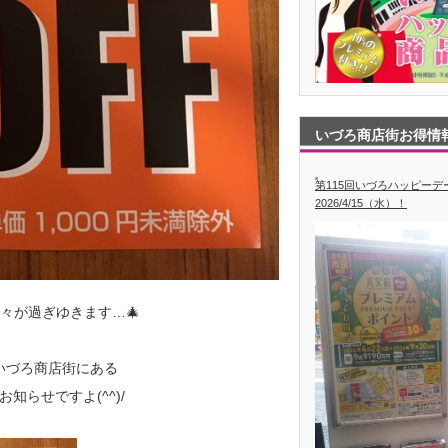
いづろ商店街お得情
第115回いづろハッピー
2026/4/15（水）！
々が過ぎゆきます…🎄
いづろ商店街にある
知らせですよ(^^)/