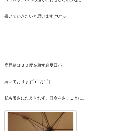
書いていきたいと思います(^O^)♪
鹿児島は３０度を超す真夏日が
続いておりますﾟ(ﾟ´Д｀ﾟ)ﾟ
私も暑さにたえきれず、日傘をさすことに。