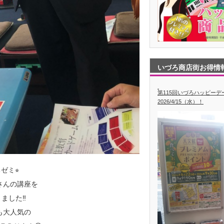
いづろ商店街お得情
第115回いづろハッピー
2026/4/15（水）！
ゼミ⭐︎
さんの講座を
ました‼️
も大人気の