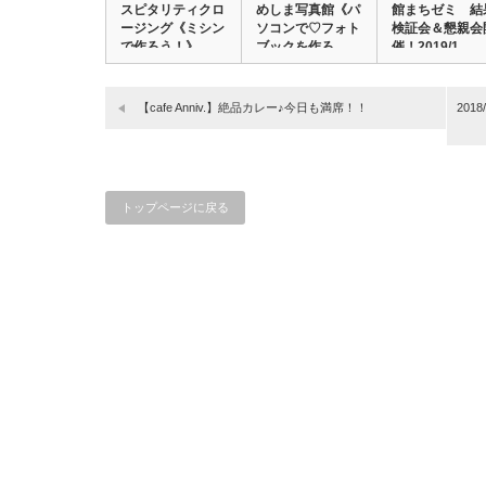
スピタリティクロ
めしま写真館《パ
館まちゼミ 結
ージング《ミシン
ソコンで♡フォト
検証会＆懇親会
で作ろう！》
ブックを作ろ
催！2019/1…
う！…
【cafe Anniv.】絶品カレー♪今日も満席！！
201
トップページに戻る