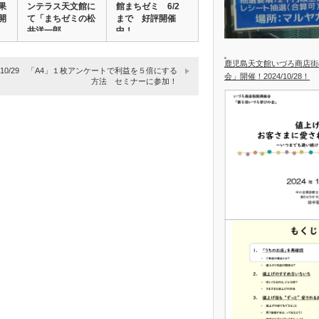
果
ンテラス天文館に
館まちゼミ 6/2
開
て「まちゼミの松
まで 好評開催
井洋一郎…
中！
鹿児島天文館いづろ商店街
8/10/29 「A4」１枚アンケートで利益を５倍にする
会」開催！2024/10/28！
方法 セミナーに参加！