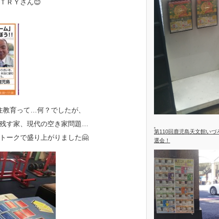
ＴＲＹさん😊
住教育って…何？でしたが、
残す家、現代の空き家問題…
第110回鹿児島天文館い
トークで盛り上がりました🤗
選会！