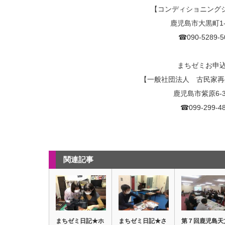
【コンディショニング
鹿児島市大黒町1-
☎090-5289-5
まちゼミお申込
【一般社団法人 古民家再
鹿児島市紫原6-3
☎099-299-4
関連記事
まちゼミ日記★ホ
まちゼミ日記★さ
第７回鹿児島天