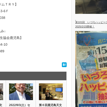
ジムＴＲＹ】
3-6Ｆ
038
第101回 いづろハッピ
2025/2/15開催！
み↓
生協会鹿児島】
4-10
889
文
2022/9/3(土）セ
第６回鹿児島天文