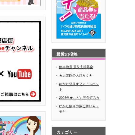
最近の投稿
熊本地震 震災支援募金
★天文館の大灯ろう★
ゆかた祭り★フォトスポッ
ト
2026年★こども三角灯ろう
ゆかた祭りの振る舞い★ト
モヤ
カテゴリー