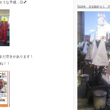
そうな予感…😏💕
2025年 天文館灯ろう 
︎まだ空きがあります！
ね！！