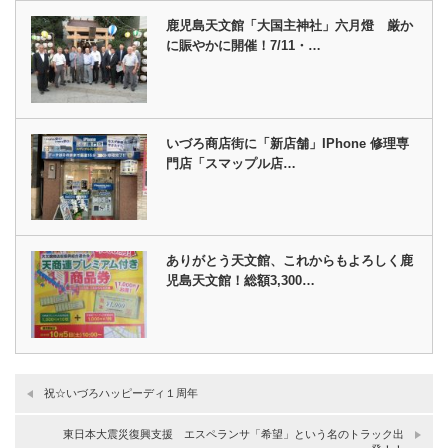
鹿児島天文館「大国主神社」六月燈 厳か
に賑やかに開催！7/11・…
いづろ商店街に「新店舗」IPhone 修理専
門店「スマップル店…
ありがとう天文館、これからもよろしく鹿
児島天文館！総額3,300…
祝☆いづろハッピーディ１周年
東日本大震災復興支援 エスペランサ「希望」という名のトラック出