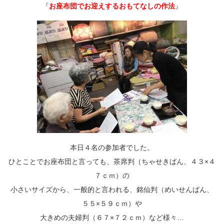
『
お座布団でお迎えするおもてなしの作法
』
本日４名の参加者でした。
ひとことでお座布団と言っても、茶席判（ちゃせきばん、４３×４
７ｃｍ）の
小さいサイズから、一般的と言われる、銘仙判（めいせんばん、
５５×５９ｃｍ）や
大きめの夫婦判（６７×７２ｃｍ）など様々…